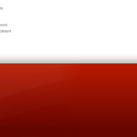
is.
eront
écédant