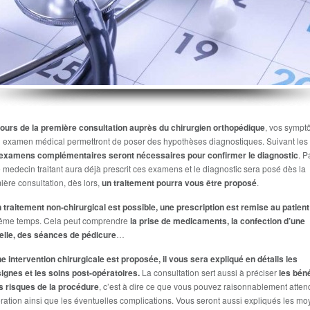
ours de la première consultation auprès du chirurgien orthopédique
, vos symp
n examen médical permettront de poser des hypothèses diagnostiques. Suivant les 
examens complémentaires seront nécessaires pour confirmer le diagnostic
. P
e medecin traitant aura déjà prescrit ces examens et le diagnostic sera posé dès la
ière consultation, dès lors,
un traitement pourra vous être proposé
.
n traitement non-chirurgical est possible, une prescription est remise au patient
ême temps. Cela peut comprendre
la prise de medicaments, la confection d’une
lle, des séances de pédicure
…
ne intervention chirurgicale est proposée, il vous sera expliqué en détails les
ignes et les soins post-opératoires.
La consultation sert aussi à préciser
les bén
es risques de la procédure
, c’est à dire ce que vous pouvez raisonnablement atten
ération ainsi que les éventuelles complications. Vous seront aussi expliqués les m