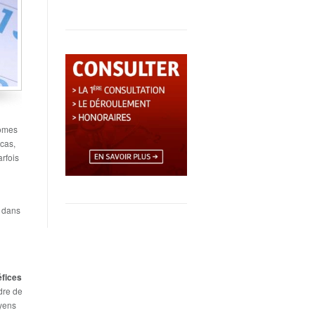
tômes
cas,
arfois
dans
éfices
dre de
oyens