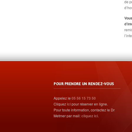
de p
d’ho
Vous
d’in
remi
l’int
POUR PRENDRE UN RENDEZ-VOUS
Appelez le
05 56 15 73 50
Cliquez
ici
pour réserver en ligne.
Pour toute information, contactez le Dr
Metmer par mail:
cliquez ici.