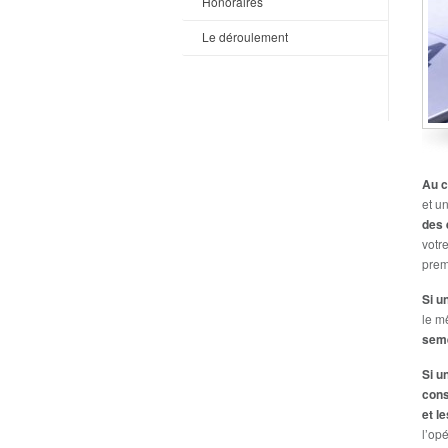
Honoraires
Le déroulement
Au c
et u
des 
votr
prem
Si u
le m
seme
Si u
cons
et l
l’op