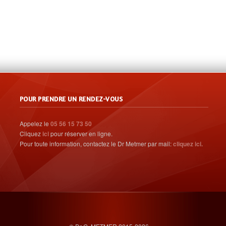
POUR PRENDRE UN RENDEZ-VOUS
Appelez le
05 56 15 73 50
Cliquez
ici
pour réserver en ligne.
Pour toute information, contactez le Dr Metmer par mail:
cliquez ici.